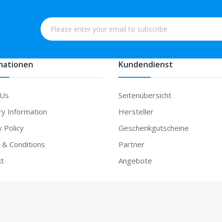
mationen
Kundendienst
 Us
Seitenübersicht
ry Information
Hersteller
y Policy
Geschenkgutscheine
& Conditions
Partner
kt
Angebote
lot gacor
78win
78 win