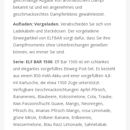
gleichmäßige Abgabe von aromatischem Dampf
bekannt ist und ein angenehmes und
geschmacksechtes Dampferlebnis gewährleistet.
Aufladen: Vorgeladen.
Verabschieden Sie sich von
Ladekabeln und Steckdosen. Der vorgeladene
Einwegartikel von ELFBAR sorgt dafür, dass Sie Ihre
Dampfmomente ohne Unterbrechungen genießen
können, wo immer Sie sind.
Serie: ELF BAR 1500.
Elf Bar 1500 ist ein schlankes
und elegantes vorgefülltes Einweg-Pod-Set. Es besteht
aus einem 850-mAh-Akku und einer vorgefüllten 4,8-
ml-Kartusche, die etwa 1500 Züge unterstützt.
Verfügbare Geschmacksrichtungen: Apfel-Pfirsich,
Bananeneis, Blaubeere, Kokosmelone, Cola, Traube,
Kiwi-Passionsfrucht-Guave, Mango, Neonregen,
Pfirsich-Eis, Ananas-Pfirsich-Mango, rosa Limonade,
grüne Minze, Erdbeer-Banane, Erdbeereis,
Wassermelone, Blau Razz Limonade, Sahnetabak.