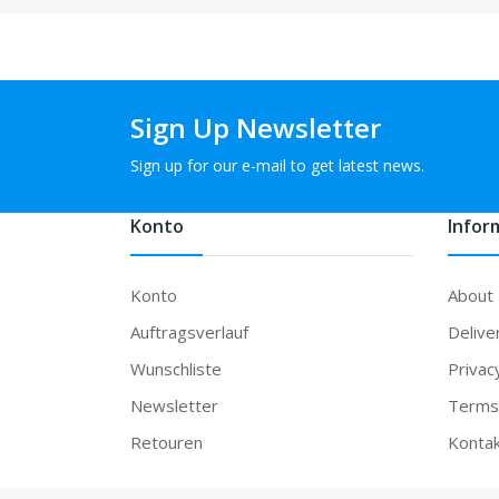
Sign Up Newsletter
Sign up for our e-mail to get latest news.
Konto
Infor
Konto
About
Auftragsverlauf
Delive
Wunschliste
Privac
Newsletter
Terms 
Retouren
Konta