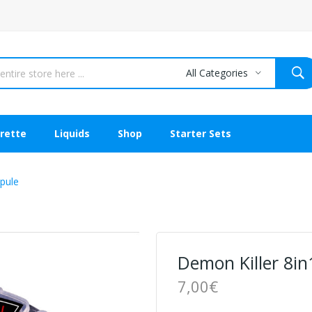
All Categories
rette
Liquids
Shop
Starter Sets
spule
Demon Killer 8in
7,00€