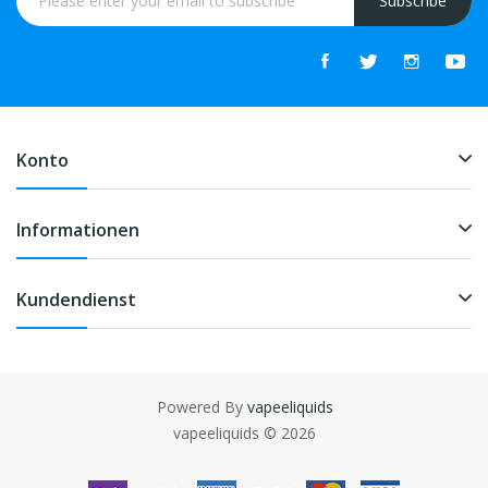
Subscribe
Konto
Informationen
Kundendienst
Powered By
vapeeliquids
lots uk
78win
best casino uk
online casino uk
78win
online casino
78win
sl
vapeeliquids © 2026